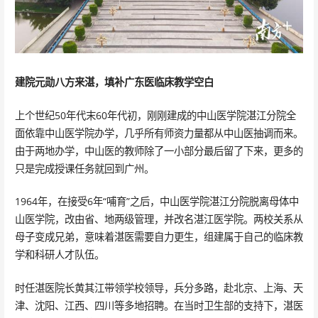
建院元勋八方来湛，填补广东医临床教学空白
上个世纪50年代末60年代初，刚刚建成的中山医学院湛江分院全
面依靠中山医学院办学，几乎所有师资力量都从中山医抽调而来。
由于两地办学，中山医的教师除了一小部分最后留了下来，更多的
只是完成授课任务就回到广州。
1964年，在接受6年“哺育”之后，中山医学院湛江分院脱离母体中
山医学院，改由省、地两级管理，并改名湛江医学院。两校关系从
母子变成兄弟，意味着湛医需要自力更生，组建属于自己的临床教
学和科研人才队伍。
时任湛医院长黄其江带领学校领导，兵分多路，赴北京、上海、天
津、沈阳、江西、四川等多地招聘。在当时卫生部的支持下，湛医