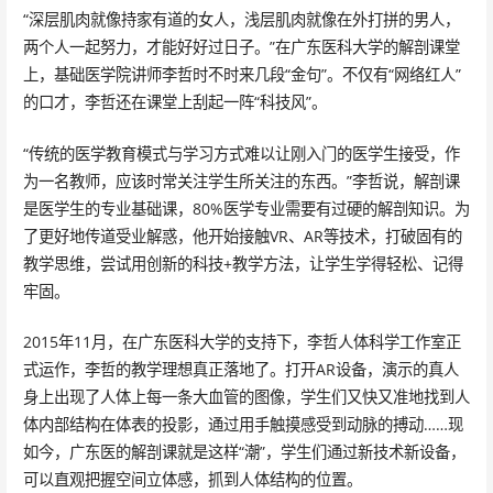
“深层肌肉就像持家有道的女人，浅层肌肉就像在外打拼的男人，
两个人一起努力，才能好好过日子。”在广东医科大学的解剖课堂
上，基础医学院讲师李哲时不时来几段“金句”。不仅有“网络红人”
的口才，李哲还在课堂上刮起一阵“科技风”。
“传统的医学教育模式与学习方式难以让刚入门的医学生接受，作
为一名教师，应该时常关注学生所关注的东西。”李哲说，解剖课
是医学生的专业基础课，80%医学专业需要有过硬的解剖知识。为
了更好地传道受业解惑，他开始接触VR、AR等技术，打破固有的
教学思维，尝试用创新的科技+教学方法，让学生学得轻松、记得
牢固。
2015年11月，在广东医科大学的支持下，李哲人体科学工作室正
式运作，李哲的教学理想真正落地了。打开AR设备，演示的真人
身上出现了人体上每一条大血管的图像，学生们又快又准地找到人
体内部结构在体表的投影，通过用手触摸感受到动脉的搏动……现
如今，广东医的解剖课就是这样“潮”，学生们通过新技术新设备，
可以直观把握空间立体感，抓到人体结构的位置。