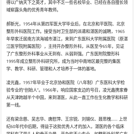
得以广纳天下之英才，其中不乏一些名校毕业、已经在各自擅长领
域崭露头角的优秀青年教师。
郝新光，1954年从第四军医大学毕业后，在北京和平医院、北京
整形外科医院工作。接受当时卫生部的派遣和湛医的诚聘，1965
年举家迁居南方滨海城市湛江，来到广东医科大学附属医院（原湛
江医学院附属医院），主持开办整形外科，从医至今65年，见证
了广东整形外科事业从无到有、从弱到强。广东医附院整形科
1995年成立整形外科研究所，成为当时中南地区最完整的集医
学、教学、科研、管理和人才培养于一体的基地。
凌光鑫，1957年毕业于北京协和医院（八年制）广东医科大学检
验专业的“创始人”。1966年，响应国家支边的号召，凌光鑫携家眷
从天津跨越半个中国，来到湛医，从此一直工作在生化教学和科研
第一线。
还有梁念慈、吴志华、唐慰萍、王宗锐、刘锡仪、聂思槐…… 上世
纪60年代中后期，得益于这批优秀人才的加入，湛医的各个临床
学科有了带头人和骨干力量，开办的不少专业，如整形外科属广东