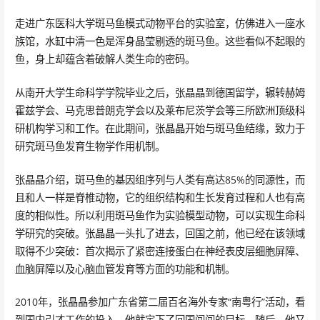
走进广东医科大学斑马鱼模式动物平台的实验室，仿佛进入一座水
族馆，水缸中清一色是浑身晶莹剔透的斑马鱼。这些看似不起眼的
鱼，身上却蕴含着破解人类生命的密码。
从南开大学生命科学学院毕业之后，张晶晶到德国留学，辗转赫姆
霍兹学会、马克思普朗克学会以及莱布尼茨学会等三所欧洲顶级科
研机构学习和工作。在此期间，张晶晶开始与斑马鱼结缘，致力于
研究斑马鱼发育生物学作用机制。
张晶晶介绍，斑马鱼的基因组序列与人类有高达85%的同源性，而
且和人一样是脊椎动物，它的组织结构和生长发育过程和人也有高
度的相似性。所以利用斑马鱼作为实验模型动物，可以实现生命科
学研究的突破。张晶晶一头扎了进去，回国之前，他已经在该领域
取得不少突破：首次揭示了紧密连接蛋白在神经表皮层细胞屏障、
血脑屏障以及心脑血管发育等方面的功能和机制。
2010年，张晶晶参加广东省第二届百名海外专家“南粤行”活动，看
到国内引才工作的投入，他就定下了回国闯闯的目标。随后，他又