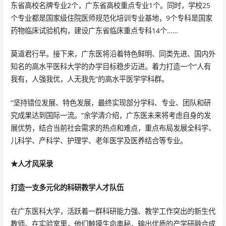
东省高校名牌专业2个，广东省高校重点专业1个。同时，学校25
个专业都是国家级住院医师规范化培训专业基地，9个专科是国家
药物临床试验机构，建设广东省临床重点专科14个……
莫道君行早。接下来，广东医将沿着特色鲜明、同类先进、国内外
知名的高水平医科大学的办学目标稳步迈进。着力打造一个“人有
我有，人强我优，人无我先”的高水平医学学科群。
“坚持错位发展、特色发展，最终实现部分学科、专业、团队和研
究成果达到国际一流。”余学清介绍，广东医未来将考虑自身的发
展优势，结合当前社会需求的热点和难点，重点布局发展全科学、
儿科学、产科学、护理学、老年医学及医养结合等专业。
★人才风采录
打造一支多元化的科研教学人才队伍
在广东医科大学，活跃着一群科研能力强、教学工作突出的新生代
教师。在实验室里，他们触摸生命奥秘，输出优质的产学研融合成