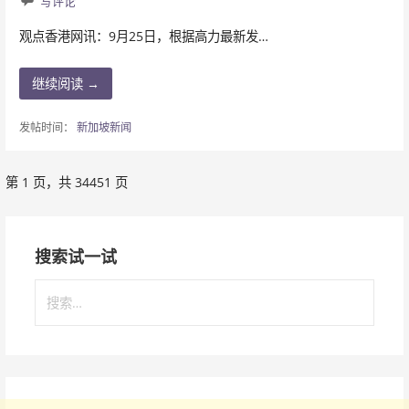
写评论
观点香港网讯：9月25日，根据高力最新发…
继续阅读 →
发帖时间：
新加坡新闻
第 1 页，共 34451 页
文
章
搜索试一试
导
搜
航
索
：