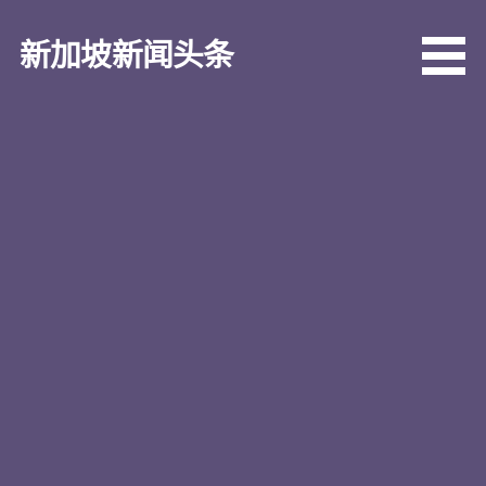
跳
至
新加坡新闻头条
内
容