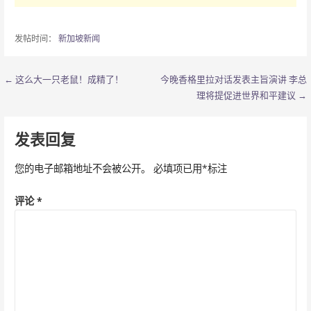
发帖时间：
新加坡新闻
← 这么大一只老鼠！成精了！
今晚香格里拉对话发表主旨演讲 李总
文
理将提促进世界和平建议 →
章
导
发表回复
航
您的电子邮箱地址不会被公开。
必填项已用
*
标注
评论
*