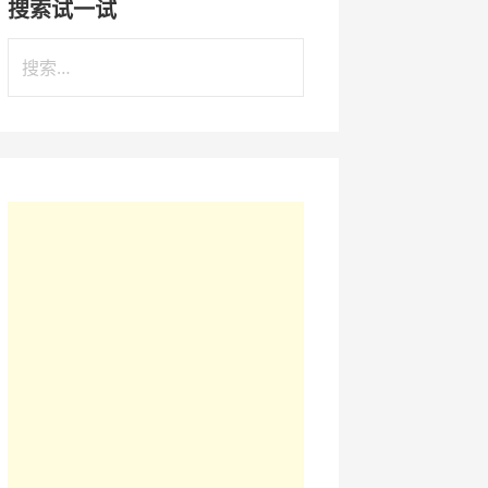
搜索试一试
搜
索
：