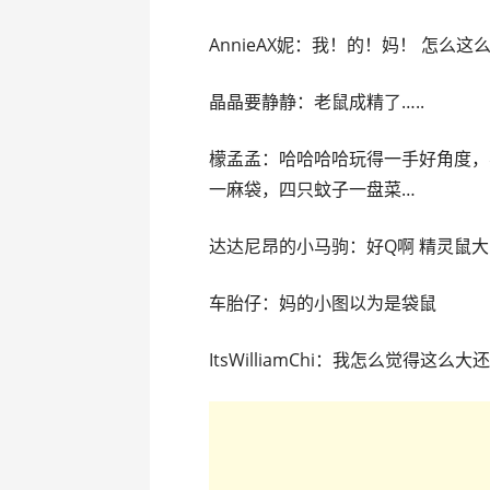
AnnieAX妮：我！的！妈！ 怎么
晶晶要静静：老鼠成精了…..
檬孟孟：哈哈哈哈玩得一手好角度，
一麻袋，四只蚊子一盘菜…
达达尼昂的小马驹：好Q啊 精灵鼠
车胎仔：妈的小图以为是袋鼠
ItsWilliamChi：我怎么觉得这么