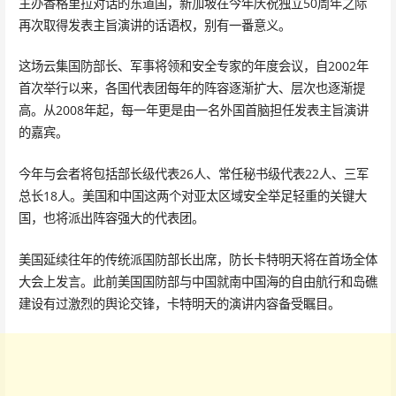
主办香格里拉对话的东道国，新加坡在今年庆祝独立50周年之际
再次取得发表主旨演讲的话语权，别有一番意义。
这场云集国防部长、军事将领和安全专家的年度会议，自2002年
首次举行以来，各国代表团每年的阵容逐渐扩大、层次也逐渐提
高。从2008年起，每一年更是由一名外国首脑担任发表主旨演讲
的嘉宾。
今年与会者将包括部长级代表26人、常任秘书级代表22人、三军
总长18人。美国和中国这两个对亚太区域安全举足轻重的关键大
国，也将派出阵容强大的代表团。
美国延续往年的传统派国防部长出席，防长卡特明天将在首场全体
大会上发言。此前美国国防部与中国就南中国海的自由航行和岛礁
建设有过激烈的舆论交锋，卡特明天的演讲内容备受瞩目。