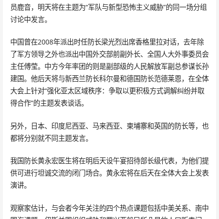
员鹿音，明天将在主题为“军队与新型恐怖主义威胁”的同一场分组
讨论中发言。
中国曾在2008年派出时任防长梁光烈出席香格里拉对话，去年除
了军方领导之外也派出中国外交部前副外长、全国人大外事委员会
主任傅莹。中方今年率团的则是副部级的人民解放军副总参谋长孙
建国。他后天将与新西兰防长科尔曼和德国防长范德莱恩，在全体
大会上针对“强化亚太区域秩序：争取以更积极方式调解纠纷并取
得合作”的主题发表谈话。
另外，日本、印度尼西亚、马来西亚、柬埔寨和英国的防长等，也
都将分别就不同主题发言。
我国防长黄永宏医生将在明后天设午宴招待部长级代表，为他们提
供可进行坦诚交流的闭门场合。黄永宏将在后天在全体大会上发表
演讲。
观察家估计，与会者今年关注的四个热点课题包括中美关系、南中