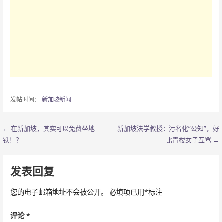
发帖时间：
新加坡新闻
← 在新加坡，其实可以免费坐地
新加坡法学教授：污名化”公知”，好
文
铁！？
比青楼女子互骂 →
章
导
发表回复
航
您的电子邮箱地址不会被公开。
必填项已用
*
标注
评论
*