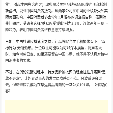
货”，引起中国舆论声讨；瑞典服装零售品牌H&M因发声明称抵制
新疆棉，受到中国消费者抵制。这两家公司在中国的业绩都受到实
际负面影响。中国消费者协会今年3月发布的调查报告称，碰到消
费问题时，受访者选择“默默忍受”的比例为2.5%，连续两年呈现下
降趋势，表明中国消费者维权意愿持续增强。
再加上中国社媒传播速度之快，让品牌曝光在手机摄像头下，“双
标行为”无所遁形。外企以往可能以为可以浑水摸鱼，闷声发大
财，如今时势已变，如果还要留在中国市场，就不得不认真对待中
国消费者的要求。
不过，在舆论发酵过程中，特定品牌被批评的程度往往升级到“是
敌不是友”，让外界对事态的发展隐隐感到不安。风波或许会过
去，但这也应会成为在华运营品牌商的一堂公关101课。（作者察
客）