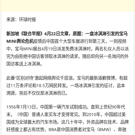
来源：环球时报
新加坡《联合早报》4月22日文章，原题：一盒冰淇淋引发的宝马
MINI舆论危机
疫情后中国首个大型车展进行到第三天，一则视频
中，宝马MINI展台4月19日派发免费冰淇淋时，两名礼仪人员以派
完为由拒绝中国访客领取冰淇淋的请求，随后却向另一名询问的外
国访客送上冰淇淋。
此番“区别对待”激起网络舆论千层浪。宝马的最新道歉微博，有超
过11万条评论和18.5万网民转发。一场冰淇淋引发的征讨，追本
溯源，背后不仅仅是冰淇淋而已。
1956年7月13日，中国第一辆汽车试制成功。直到上世纪90年代
末，（中国）普通人家买车才变得常见。到2010年，中国超过美
国成为全球最大的汽车市场。这几十年中，外资品牌在技术、品牌
好感度上都占有优势，BBA是中国消费者对宝马（BMW）、奔驰