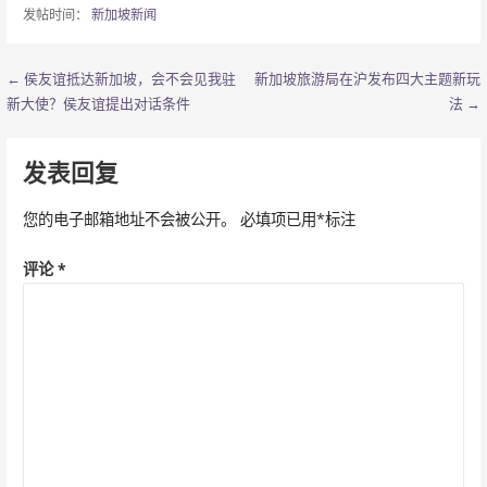
发帖时间：
新加坡新闻
← 侯友谊抵达新加坡，会不会见我驻
新加坡旅游局在沪发布四大主题新玩
文
新大使？侯友谊提出对话条件
法 →
章
导
发表回复
航
您的电子邮箱地址不会被公开。
必填项已用
*
标注
评论
*