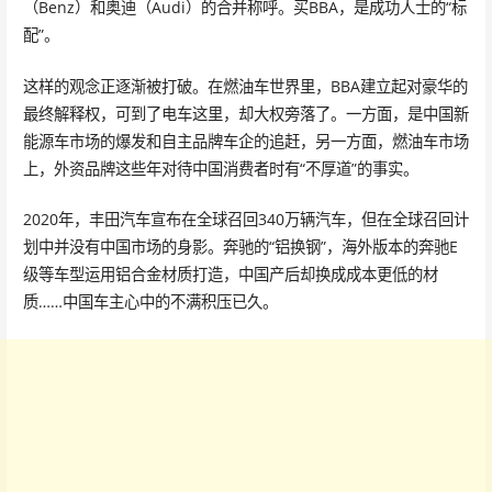
（Benz）和奥迪（Audi）的合并称呼。买BBA，是成功人士的“标
配”。
这样的观念正逐渐被打破。在燃油车世界里，BBA建立起对豪华的
最终解释权，可到了电车这里，却大权旁落了。一方面，是中国新
能源车市场的爆发和自主品牌车企的追赶，另一方面，燃油车市场
上，外资品牌这些年对待中国消费者时有“不厚道”的事实。
2020年，丰田汽车宣布在全球召回340万辆汽车，但在全球召回计
划中并没有中国市场的身影。奔驰的“铝换钢”，海外版本的奔驰E
级等车型运用铝合金材质打造，中国产后却换成成本更低的材
质……中国车主心中的不满积压已久。