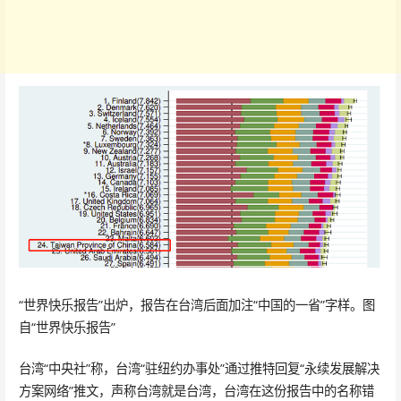
“世界快乐报告”出炉，报告在台湾后面加注“中国的一省”字样。图
自“世界快乐报告”
台湾“中央社”称，台湾“驻纽约办事处”通过推特回复“永续发展解决
方案网络”推文，声称台湾就是台湾，台湾在这份报告中的名称错