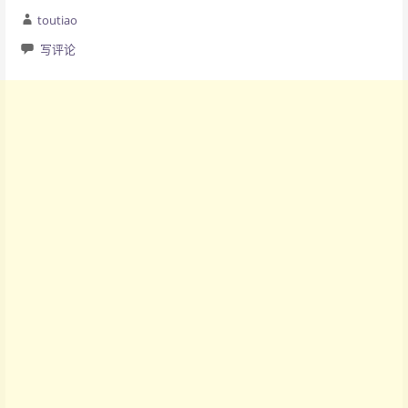
toutiao
写评论