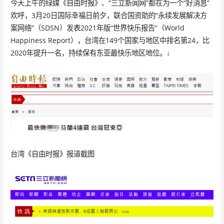
今天上午的绿媒《自由时报》、“三立新闻网”都在为一个“好消息”
欢呼，3月20日国际幸福日前夕，联合国资助的“永续发展解决方
案网络”（SDSN）发表2021年版“世界快乐报告”（World
Happiness Report），台湾在149个国家与地区中排名第24，比
2020年提升一名，持续保有东亚最快乐地区地位。↓
台湾《自由时报》报道截图