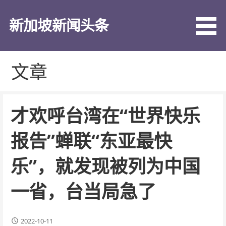
跳
至
新加坡新闻头条
内
容
文章
才欢呼台湾在“世界快乐
报告”蝉联“东亚最快
乐”，就发现被列为中国
一省，台当局急了
2022-10-11