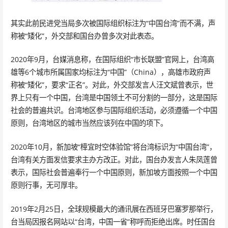
其实此前民进党当局多次被国际组织标注为“中国台湾”而不满，声
称被“矮化”，外交部和国台办曾多次对此表态。
2020年9月，台媒消息称，在国际组织“市长联盟”官网上，台湾高
雄等6个城市所属国家均标注为“中国”（China），高雄市政府声
称被“矮化”，要求“正名”。对此，外交部发言人汪文斌曾表示，世
界上只有一个中国，台湾是中国领土不可分割的一部分，这是国际
社会的普遍共识。台湾地区参与国际组织活动，必须遵循一个中国
原则，台湾地区的城市当然应该列在中国的项下。
2020年10月，新加坡“樟宜时空体验馆”将台湾标识为“中国台湾”，
台湾有关方面发信要求主办方改正。对此，国台办发言人朱凤莲曾
表示，国际社会普遍奉行一个中国原则，新加坡方面按照一个中国
原则行事，无可厚非。
2019年2月25日，全球规模最大的通讯展在西班牙巴塞罗那举行，
台当局因报名网站以“台湾，中国一省”称呼而拒绝出席。时任国台