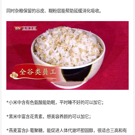
同时杂粮保留的谷皮、糊粉层能帮助延缓消化吸收。
*小米中含有色氨酸能助眠，平时睡不好的可以加它；
*黑米中富含花青素，想美容养颜的可以加它；
*燕麦富含β-葡聚糖，能促进人体代谢坏胆固醇，很适合三高和有