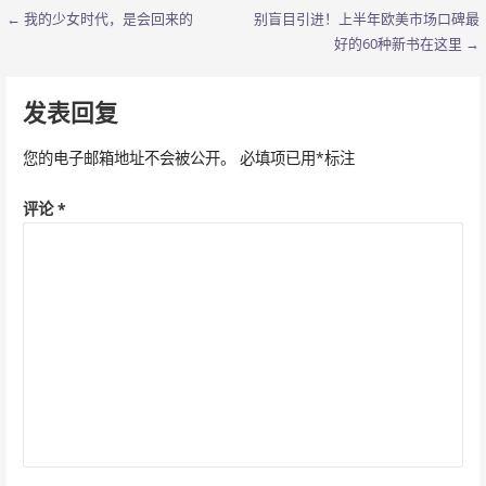
← 我的少女时代，是会回来的
别盲目引进！上半年欧美市场口碑最
文
好的60种新书在这里 →
章
导
发表回复
航
您的电子邮箱地址不会被公开。
必填项已用
*
标注
评论
*