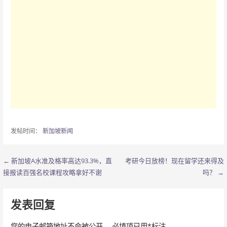
发帖时间：
新加坡新闻
← 新加坡A水准及格率高达93.3%，直
考研今日放榜！现在留学还来得及
文
接报读百强名校课程攻略拿好不谢
吗？ →
章
导
发表回复
航
您的电子邮箱地址不会被公开。
必填项已用
*
标注