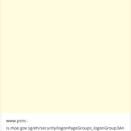
www.psnc-
is.moe.gov.sg/eh/security/logonPageGroups_logonGroup3An