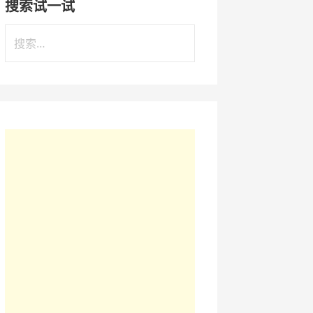
搜索试一试
搜
索
：