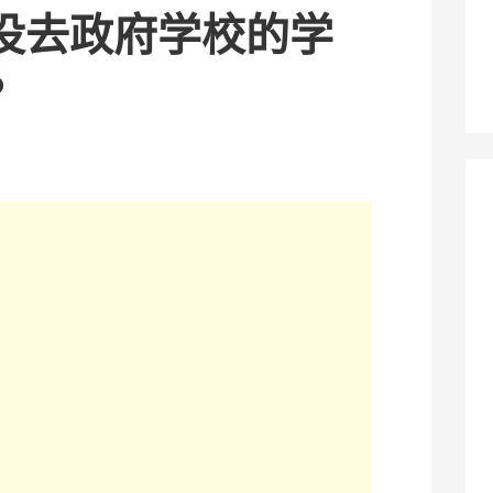
没去政府学校的学
？