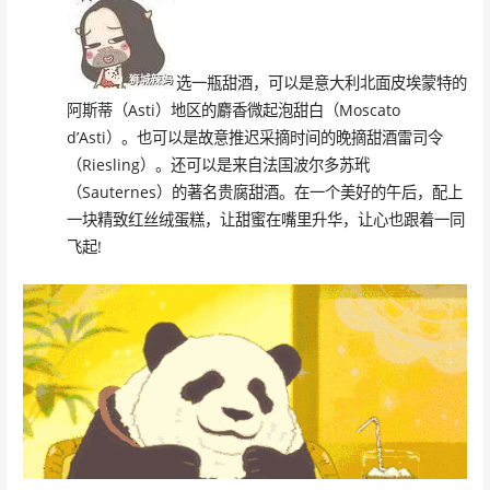
选一瓶甜酒，可以是意大利北面皮埃蒙特的
阿斯蒂（Asti）地区的麝香微起泡甜白（Moscato
d’Asti）。也可以是故意推迟采摘时间的晚摘甜酒雷司令
（Riesling）。还可以是来自法国波尔多苏玳
（Sauternes）的著名贵腐甜酒。在一个美好的午后，配上
一块精致红丝绒蛋糕，让甜蜜在嘴里升华，让心也跟着一同
飞起!