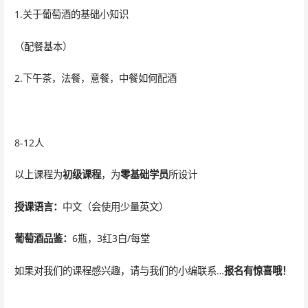
1.关于葡萄酒的基础小知识
（配餐基本）
2.下午茶，法餐，意餐，中餐如何配酒
8-12人
以上课程为
初级课程
，为
零基础学员
所设计
授课语言：
中文（会使用少量英文）
葡萄酒品鉴：
6瓶，3红3白/每堂
如果对我们的课程感兴趣，请与我们的小编联系…
报名有惊喜哦！