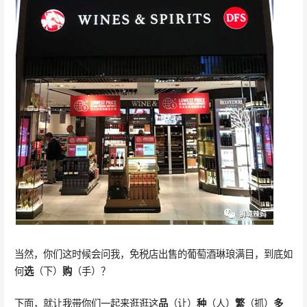
当然，你们这时候会问我，免税店出售的葡萄酒琳琅满目，到底如
何
选
（下）
购
（手）？
下面，就让我带你们一起来逛逛这
品
（让）
种
（人）
繁
（抓）
多