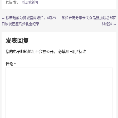
发帖时间：
新加坡新闻
← 徐若瑄成为狮城富商媳妇，6月29
学姐亲历分享卡夫食品新加坡总部面
文
日浪漫巴厘岛婚礼全纪录
试经验 →
章
导
发表回复
航
您的电子邮箱地址不会被公开。
必填项已用
*
标注
评论
*