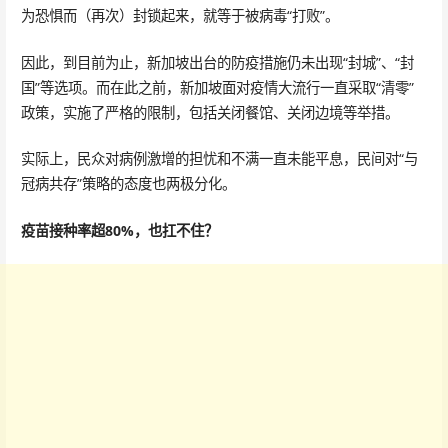
为恐惧而（再次）封锁起来，就等于被病毒“打败”。
因此，到目前为止，新加坡出台的防疫措施仍未出现“封城”、“封
国”等选项。而在此之前，新加坡面对疫情大流行一直采取“清零”
政策，实施了严格的限制，包括关闭餐馆、关闭边境等举措。
实际上，民众对病例激增的担忧和不满一直未能平息，民间对“与
冠病共存”策略的态度也两极分化。
疫苗接种率超80%，也扛不住？