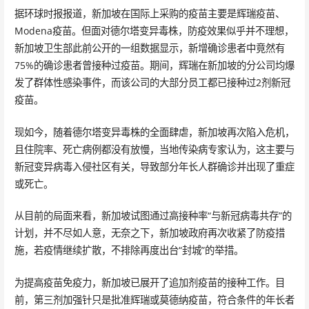
据环球时报报道，新加坡在国际上采购的疫苗主要是辉瑞疫苗、
Modena疫苗。但面对德尔塔变异毒株，防疫效果似乎并不理想，
新加坡卫生部此前公开的一组数据显示，新增确诊患者中竟然有
75%的确诊患者曾接种过疫苗。期间，辉瑞在新加坡的分公司均爆
发了群体性感染事件，而该公司的大部分员工都已接种过2剂新冠
疫苗。
现如今，随着德尔塔变异毒株的全面肆虐，新加坡再次陷入危机，
且住院率、死亡病例都没有放慢，当地传染病专家认为，这主要与
新冠变异病毒入侵社区有关，导致部分年长人群确诊并出现了重症
或死亡。
从目前的局面来看，新加坡试图通过高接种率“与新冠病毒共存”的
计划，并不尽如人意，无奈之下，新加坡政府再次收紧了防疫措
施，若疫情继续扩散，不排除再度出台“封城”的举措。
为提高疫苗免疫力，新加坡已展开了追加剂疫苗的接种工作。目
前，第三剂加强针只是批准辉瑞或莫德纳疫苗，符合条件的年长者