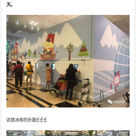
天
。
这是冰库的外面☝️☝️☝️