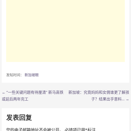
发帖时间：
新加坡眼
← “一些关键问题有待厘清” 新马高铁
新加坡：究竟妈妈和女佣谁更了解孩
文
或延后两年完工
子？结果出乎意料… →
章
导
发表回复
航
您的电子邮箱地址不会被公开。
必填项已用
*
标注