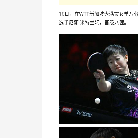
16日，在WTT新加坡大满贯女单八
选手尼娜·米特兰姆，晋级八强。