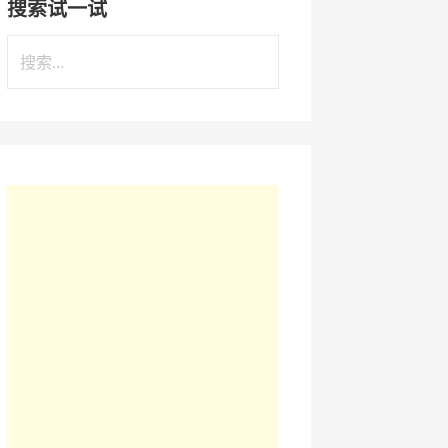
搜索试一试
搜
索
：