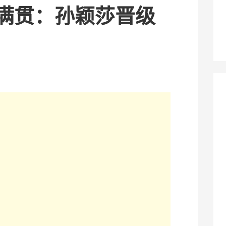
大满贯：孙颖莎晋级