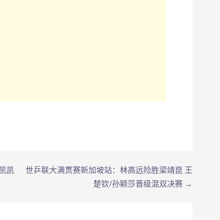
凯凯
世乒联大满贯赛新加坡站：林高远险胜梁靖崑 王
楚钦/孙颖莎晋级混双决赛 →