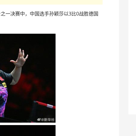
分之一决赛中，中国选手孙颖莎以3比0战胜德国