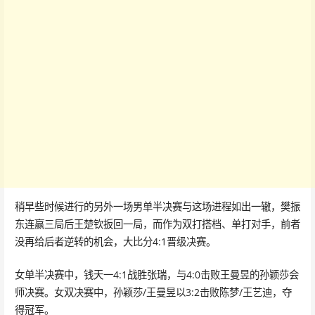
稍早些时候进行的另外一场男单半决赛与这场进程如出一辙，樊振
东连赢三局后王楚钦扳回一局，而作为双打搭档、单打对手，前者
没再给后者逆转的机会，大比分4:1晋级决赛。
女单半决赛中，钱天一4:1战胜张瑞，与4:0击败王曼昱的孙颖莎会
师决赛。女双决赛中，孙颖莎/王曼昱以3:2击败陈梦/王艺迪，夺
得冠军。