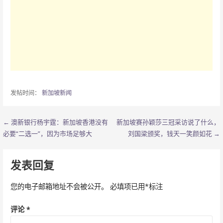
发帖时间：
新加坡新闻
← 澳新银行杨宇霆：新加坡香港没有
新加坡赛孙颖莎三冠采访说了什么，
文
必要“二选一”，因为市场足够大
刘国梁颁奖，钱天一笑颜如花 →
章
导
发表回复
航
您的电子邮箱地址不会被公开。
必填项已用
*
标注
评论
*