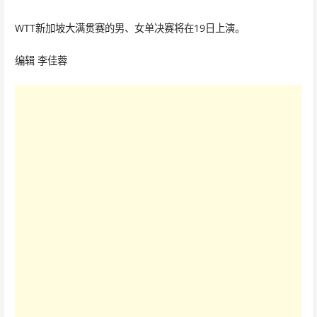
WTT新加坡大满贯赛的男、女单决赛将在19日上演。
编辑 李佳蓉