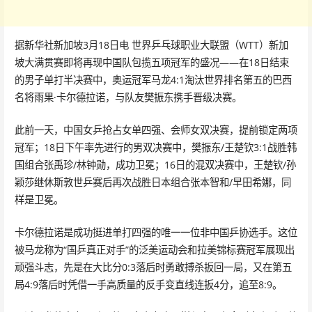
据新华社新加坡3月18日电 世界乒乓球职业大联盟（WTT）新加
坡大满贯赛即将再现中国队包揽五项冠军的盛况——在18日结束
的男子单打半决赛中，奥运冠军马龙4:1淘汰世界排名第五的巴西
名将雨果·卡尔德拉诺，与队友樊振东携手晋级决赛。
此前一天，中国女乒抢占女单四强、会师女双决赛，提前锁定两项
冠军；18日下午率先进行的男双决赛中，樊振东/王楚钦3:1战胜韩
国组合张禹珍/林钟勋，成功卫冕；16日的混双决赛中，王楚钦/孙
颖莎继休斯敦世乒赛后再次战胜日本组合张本智和/早田希娜，同
样是卫冕。
卡尔德拉诺是成功挺进单打四强的唯一一位非中国乒协选手。这位
被马龙称为“国乒真正对手”的泛美运动会和拉美锦标赛冠军展现出
顽强斗志，先是在大比分0:3落后时勇敢搏杀扳回一局，又在第五
局4:9落后时凭借一手高质量的反手变直线连扳4分，追至8:9。