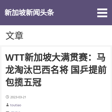
跳
至
新加坡新闻头条
内
容
文章
WTT新加坡大满贯赛：马
龙淘汰巴西名将 国乒提前
包揽五冠
2023-03-21
toutiao