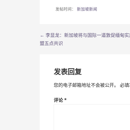
发帖时间：
新加坡新闻
← 李显龙：新加坡将与国际一道敦促缅甸实
文
盟五点共识
章
导
发表回复
航
您的电子邮箱地址不会被公开。
必填
评论
*