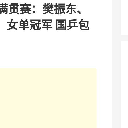
大满贯赛：樊振东、
、女单冠军 国乒包