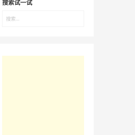
搜索试一试
搜
索
：