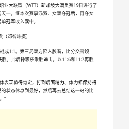
球职业大联盟（WTT）新加坡大满贯赛19日进行了
胜钱天一，继本次赛事混双、女双夺冠后，再夺女
男单冠军收入囊中。
社发（邓智炜摄）
战成1:1。第三局双方陷入胶着，比分交替领
获胜。此后孙颖莎乘胜追击，以11:6和11:7再胜
体表现值得肯定，打到后面精力、体力都保持得
己的状态休息到最好，然后再去总结这一站的比
。”