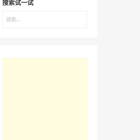
搜索试一试
搜
索
：