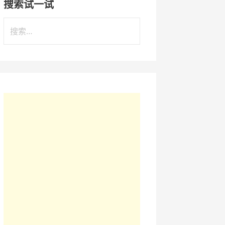
搜索试一试
搜
索
：