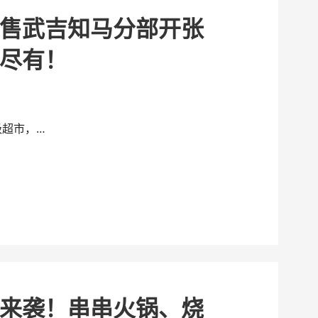
售武吉知马分部开张
尽有！
级超市，…
来袭！串串火锅、烧