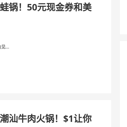
蛙锅！50元现金券和美
自见…
潮汕牛肉火锅！$1让你