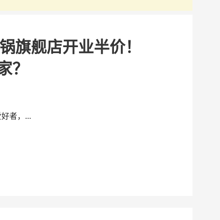
锅旗舰店开业半价！
谁家？
爱好者，…