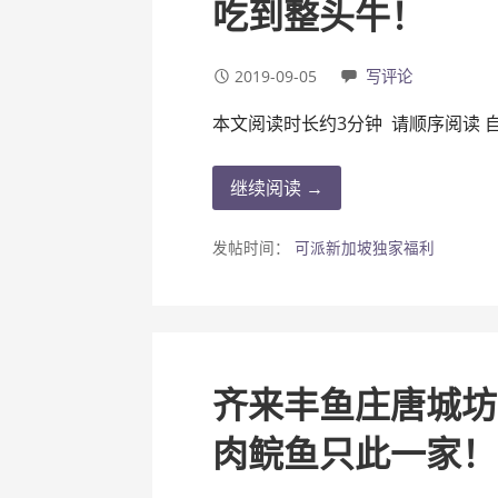
吃到整头牛！
2019-09-05
写评论
本文阅读时长约3分钟 请顺序阅读 
继续阅读 →
发帖时间：
可派新加坡独家福利
齐来丰鱼庄唐城坊
肉鲩鱼只此一家！