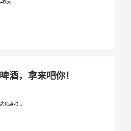
年秋天…
啤酒，拿来吧你！
烤鱼店啦…