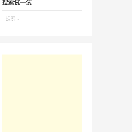
搜索试一试
搜
索
：