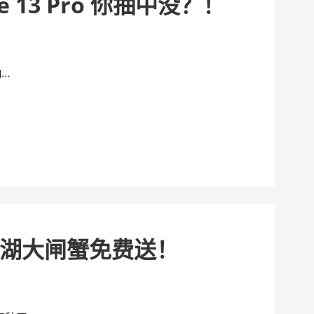
 13 Pro 你抽中没？！
抽…
湖大闸蟹免费送！