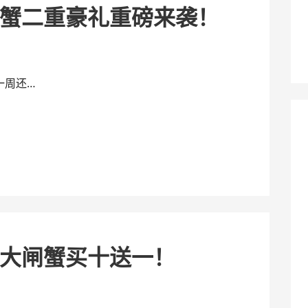
蟹二重豪礼重磅来袭！
一周还…
大闸蟹买十送一！