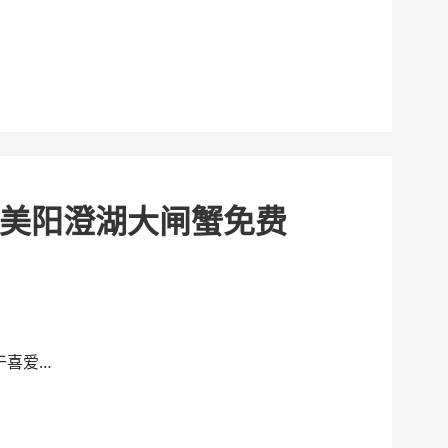
美阳澄湖大闸蟹免费
于喜爱…