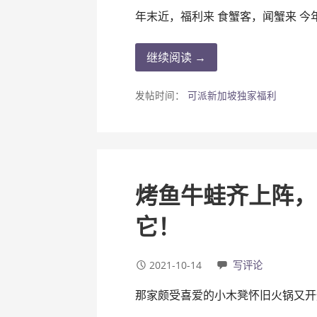
年末近，福利来 食蟹客，闻蟹来 今
继续阅读 →
发帖时间：
可派新加坡独家福利
烤鱼牛蛙齐上阵，
它！
2021-10-14
写评论
那家颇受喜爱的小木凳怀旧火锅又开