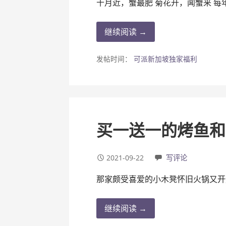
十月近，蟹最肥 菊花开，闻蟹来 每
继续阅读 →
发帖时间：
可派新加坡独家福利
买一送一的烤鱼和
2021-09-22
写评论
那家颇受喜爱的小木凳怀旧火锅又开
继续阅读 →