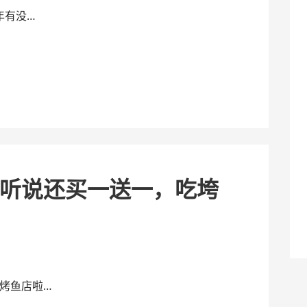
年有没…
听说还买一送一，吃垮
烤鱼店啦…