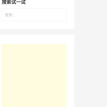
搜索试一试
搜
索
：