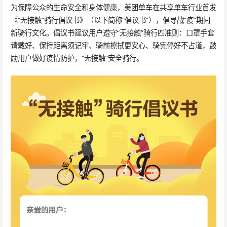
为保障公众的生命安全和身体健康，美团单车在共享单车行业首发
《“无接触”骑行倡议书》（以下简称“倡议书”），倡导战“疫”期间
新骑行文化。倡议书建议用户遵守“无接触”骑行四准则：口罩手套
请戴好、保持距离须记牢、骑前擦拭更安心、骑完停好不占道，鼓
励用户做好疫情防护，“无接触”安全骑行。