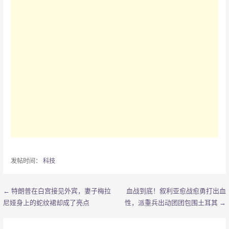
发帖时间：
科技
← 特朗普在白宫接见外宾，妻子梅拉
血战到底！叙利亚愈战愈勇打出血
文
尼娅身上的蛇纹裙却成了亮点
性，派重兵出动团团包围土耳其 →
章