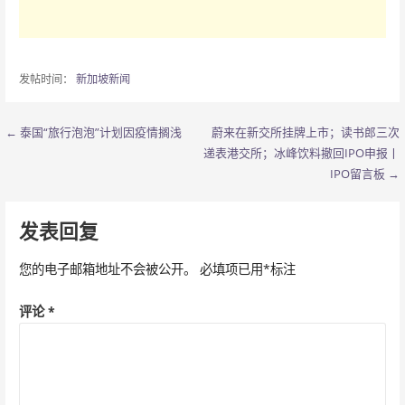
发帖时间：
新加坡新闻
← 泰国“旅行泡泡”计划因疫情搁浅
蔚来在新交所挂牌上市；读书郎三次
文
递表港交所；冰峰饮料撤回IPO申报丨
章
IPO留言板 →
导
发表回复
航
您的电子邮箱地址不会被公开。
必填项已用
*
标注
评论
*