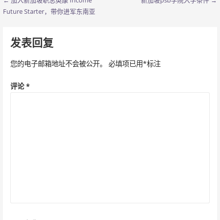
← 加入新加坡职总英康 Income
新加坡psb学院入学条件 →
文
Future Starter，带你进军东南亚
章
导
发表回复
航
您的电子邮箱地址不会被公开。
必填项已用
*
标注
评论
*