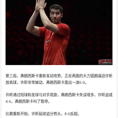
第三局，弗朗西斯卡重新发动攻势，正反两面的大力弧圈逼迫许昕
放高球，许昕非常被动，弗朗西斯卡轰出一波6-0。
许昕通过短球和发球与对手周旋，弗朗西斯卡失误增多，许昕追成
4-6，弗朗西斯卡叫了暂停。
比赛重新开始，许昕延续追分势头，8-6反超。