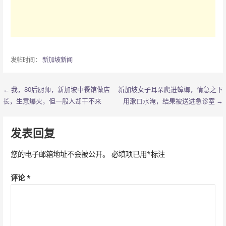
发帖时间：
新加坡新闻
← 我，80后厨师，新加坡中餐馆做店
新加坡女子耳朵爬进蟑螂，情急之下
文
长，生意爆火，但一般人却干不来
用漱口水淹，结果被送进急诊室 →
章
导
发表回复
航
您的电子邮箱地址不会被公开。
必填项已用
*
标注
评论
*