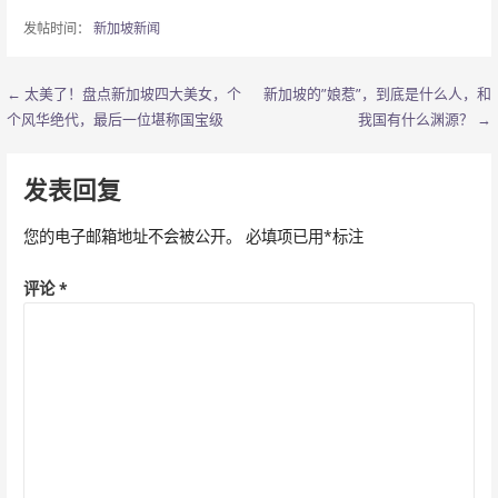
发帖时间：
新加坡新闻
← 太美了！盘点新加坡四大美女，个
新加坡的”娘惹”，到底是什么人，和
文
个风华绝代，最后一位堪称国宝级
我国有什么渊源？ →
章
导
发表回复
航
您的电子邮箱地址不会被公开。
必填项已用
*
标注
评论
*