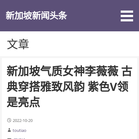
跳
至
新加坡新闻头条
内
容
文章
新加坡气质女神李薇薇 古
典穿搭雅致风韵 紫色V领
是亮点
2022-10-20
toutiao