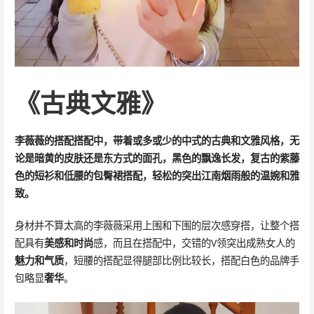
《古典文雅》
李薇薇的搭配搭配中，带着或多或少的中式的古典和文雅风格，无
论是暗黄的皮肤还是东方式的面孔，黑色的飘逸长发，复古的紫藤
色的短衫和低腰的包臀裙搭配，轻松的突出江南烟雨般的温婉和雅
致。
身材并不算太高的李薇薇采用上围和下围的层次感穿搭，让整个搭
配具有
美感和时尚
感，而且在搭配中，交错的V领突出成熟女人的
魅力和气质
，短腰的搭配显得腿部比例比较长，搭配白色的品牌手
包略显
奢华
。