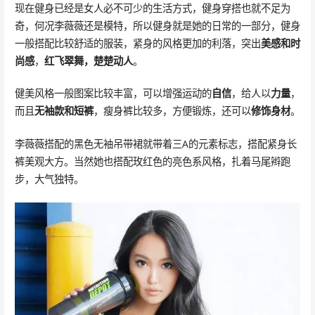
现在健身已经是女人必不可少的生活方式，健身穿搭也就不足为
奇，何况李薇薇还是模特，所以健身就是她的日常的一部分，健身
一般搭配比较舒适的服装，紧身的风格更加的利落，突出
美感和时
尚感
，
红飞翠舞，楚楚动人
。
健美风格一般图案比较丰富，可以增强运动的
自信
，给人以
力量
，
而且
无袖款和短裤
，瘦身裤比较多，方便锻炼，还可以
修饰身材
。
李薇薇搭配的黑色无袖吊带裙就带着三A的元素标志，搭配紧身长
裤美观大方。当然她也搭配玫红色的亮色系风格，扎着马尾辫跑
步，大气独特。