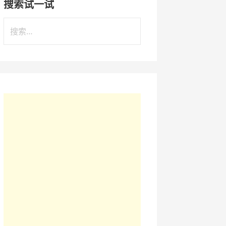
搜索试一试
搜
索
：