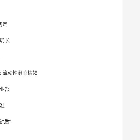
初定
局长
债
7% 流动性濒临枯竭
业部
准
“质”