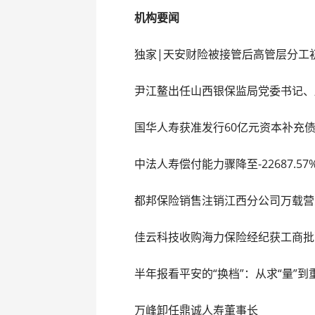
机构要闻
独家|天安财险被接管后高管层分工
尹江鳌出任山西银保监局党委书记、
国华人寿获准发行60亿元资本补充
中法人寿偿付能力骤降至-22687.5
都邦保险销售注销江西分公司万载营
佳云科技收购海力保险经纪获工商批
半年报看平安的“换档”：从求“量”到重
万峰卸任鼎诚人寿董事长