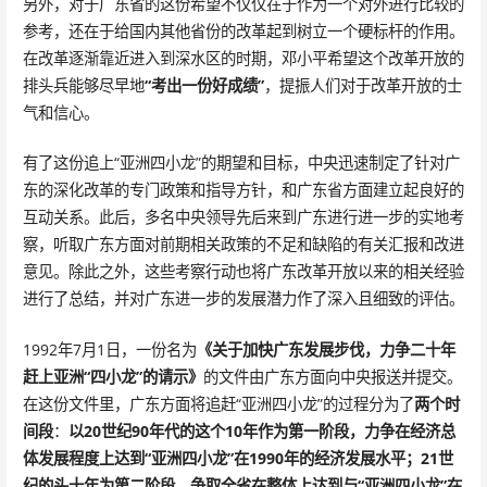
另外，对于广东省的这份希望不仅仅在于作为一个对外进行比较的
参考，还在于给国内其他省份的改革起到树立一个硬标杆的作用。
在改革逐渐靠近进入到深水区的时期，邓小平希望这个改革开放的
排头兵能够尽早地
“考出一份好成绩”
，提振人们对于改革开放的士
气和信心。
有了这份追上“亚洲四小龙”的期望和目标，中央迅速制定了针对广
东的深化改革的专门政策和指导方针，和广东省方面建立起良好的
互动关系。此后，多名中央领导先后来到广东进行进一步的实地考
察，听取广东方面对前期相关政策的不足和缺陷的有关汇报和改进
意见。除此之外，这些考察行动也将广东改革开放以来的相关经验
进行了总结，并对广东进一步的发展潜力作了深入且细致的评估。
1992年7月1日，一份名为
《关于加快广东发展步伐，力争二十年
赶上亚洲“四小龙”的请示》
的文件由广东方面向中央报送并提交。
在这份文件里，广东方面将追赶“亚洲四小龙”的过程分为了
两个时
间段
：
以20世纪90年代的这个10年作为第一阶段，力争在经济总
体发展程度上达到“亚洲四小龙”在1990年的经济发展水平；21世
纪的头十年为第二阶段，争取全省在整体上达到与“亚洲四小龙”在