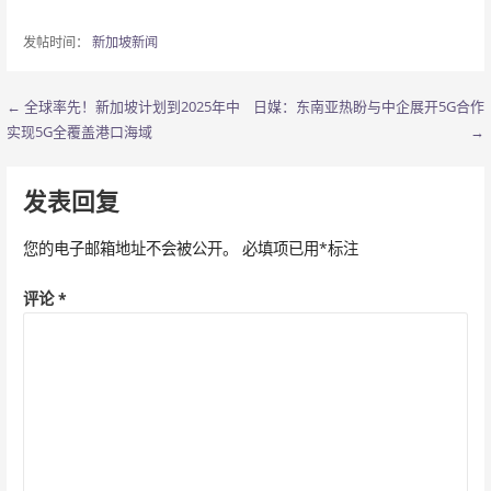
发帖时间：
新加坡新闻
← 全球率先！新加坡计划到2025年中
日媒：东南亚热盼与中企展开5G合作
文
实现5G全覆盖港口海域
→
章
导
发表回复
航
您的电子邮箱地址不会被公开。
必填项已用
*
标注
评论
*