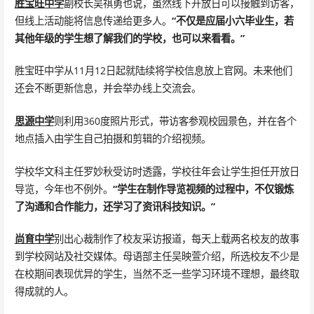
胜宝旺中学
副校长吴祺勇也说，虽然线下开放日可以接触到访客，
但线上活动能将信息传递给更多人。
“不仅是应届小六毕业生，若
其他年级的学生想了解我们的学校，也可以来看看。”
胜宝旺中学从11月12日起就陆续将学校信息放上官网。未来他们
还会不断更新信息，并会举办线上交流会。
思源中学
则利用360度照片形式，带访客参观校园景色，并在各个
地点插入由学生自己拍摄和剪辑的介绍视频。
学校华文科主任罗妙秋受访时透露，学校往年会让学生担任开放日
导览，今年也不例外。
“学生在制作导览视频的过程中，不仅锻炼
了沟通和合作能力，还学习了资讯科技知识。”
尚育中学
别出心裁制作了校友采访报道，每天上载两名校友的故事
到学校网站及社交媒体。母语部主任吴映萱介绍，所选校友不少是
在校期间表现优异的学生，当然不乏一些学习环境不理想，最终取
得成就的人。