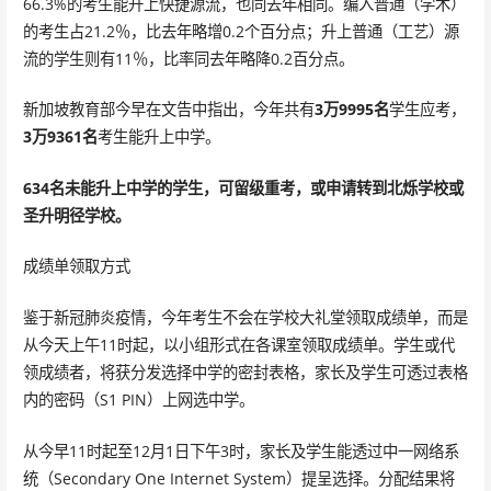
66.3%的考生能升上快捷源流，也同去年相同。编入普通（学术）
的考生占21.2％，比去年略增0.2个百分点；升上普通（工艺）源
流的学生则有11％，比率同去年略降0.2百分点。
新加坡教育部今早在文告中指出，今年共有
3万9995名
学生应考，
3万9361名
考生能升上中学。
634名未能升上中学的学生，可留级重考，或申请转到北烁学校或
圣升明径学校。
成绩单领取方式
鉴于新冠肺炎疫情，今年考生不会在学校大礼堂领取成绩单，而是
从今天上午11时起，以小组形式在各课室领取成绩单。学生或代
领成绩者，将获分发选择中学的密封表格，家长及学生可透过表格
内的密码（S1 PIN）上网选中学。
从今早11时起至12月1日下午3时，家长及学生能透过中一网络系
统（Secondary One Internet System）提呈选择。分配结果将