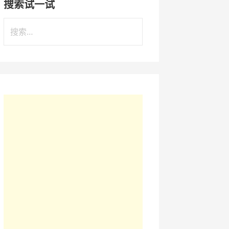
搜索试一试
搜
索
：