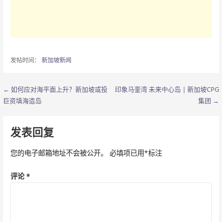
发帖时间：
新加坡新闻
← 如何应对海平面上升？新加坡或投
印象马銮湾 未来中心岛 | 新加坡CPG
文
巨资填海造岛
集团 →
章
导
发表回复
航
您的电子邮箱地址不会被公开。
必填项已用
*
标注
评论
*