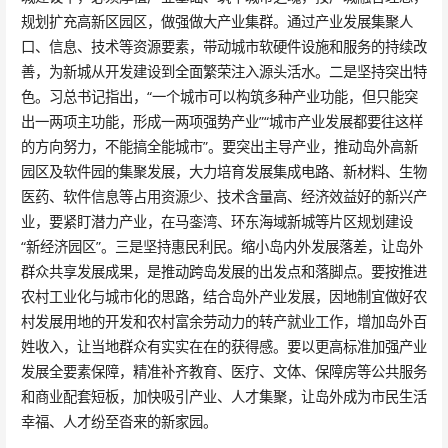
规划扩充高新区园区，做强做大产业集群。通过产业发展集聚人
口、信息、技术等资源要素，带动城市软硬件设施和服务的持续改
善，为新城从开发建设到全面繁荣注入源头活水。二是坚持突出特
色。习总书记指出，“一个城市可以构筑多种产业功能，但只能突
出一两项主功能，形成一两项强势产业”“城市产业发展都要往这样
的方向努力，不能搞全能城市”。要突出主导产业，推动岛外高新
园区及软件园的集聚发展，大力培育发展集成电路、新材料、生物
医药、软件信息等占用资源少、技术含量高、经济效益好的新兴产
业，要紧盯潜力产业，在马銮湾、环东海域新城等片区规划建设
“新经济园区”。三是坚持惠民利民。缩小岛内外发展落差，让岛外
群众共享发展成果，是推动跨岛发展的出发点和落脚点。要按推进
农村工业化与城市化的思路，结合岛外产业发展，因地制宜做好农
村发展用地的开发和农村富余劳动力的转产就业工作，增加岛外百
姓收入，让当地群众有实实在在的获得感。要以更高标准加强产业
发展全要素保障，精准补齐教育、医疗、文体、保障房等公共服务
和商业配套短板，加快吸引产业、人才集聚，让岛外成为市民生活
幸福、人才纷至沓来的新家园。