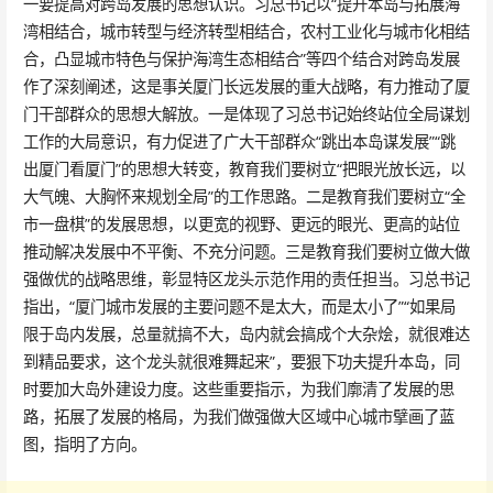
一要提高对跨岛发展的思想认识。习总书记以“提升本岛与拓展海
湾相结合，城市转型与经济转型相结合，农村工业化与城市化相结
合，凸显城市特色与保护海湾生态相结合”等四个结合对跨岛发展
作了深刻阐述，这是事关厦门长远发展的重大战略，有力推动了厦
门干部群众的思想大解放。一是体现了习总书记始终站位全局谋划
工作的大局意识，有力促进了广大干部群众“跳出本岛谋发展”“跳
出厦门看厦门”的思想大转变，教育我们要树立“把眼光放长远，以
大气魄、大胸怀来规划全局”的工作思路。二是教育我们要树立“全
市一盘棋”的发展思想，以更宽的视野、更远的眼光、更高的站位
推动解决发展中不平衡、不充分问题。三是教育我们要树立做大做
强做优的战略思维，彰显特区龙头示范作用的责任担当。习总书记
指出，“厦门城市发展的主要问题不是太大，而是太小了”“如果局
限于岛内发展，总量就搞不大，岛内就会搞成个大杂烩，就很难达
到精品要求，这个龙头就很难舞起来”，要狠下功夫提升本岛，同
时要加大岛外建设力度。这些重要指示，为我们廓清了发展的思
路，拓展了发展的格局，为我们做强做大区域中心城市擘画了蓝
图，指明了方向。