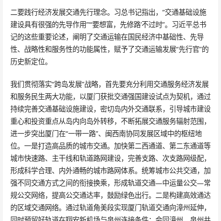
二要践行经济发展交通先行理念。习总书记指出，“交通基础设施
建设具有很强的先导作用”“‘要想富，先修路’不过时”。习近平总书
记的这些重要论述，阐明了交通运输在国民经济中基础性、先导
性、战略性和服务性的功能属性，赋予了交通运输发展“先行官”的
历史新定位。
我们贯彻落实“跨岛发展”战略，首先要充分利用交通服务经济发展
和服务民生两大功能，以厦门获批交通强国建设试点为契机，通过
持续完善交通基础设施建设，密切岛内外交通联系，引导城市建设
重心和投资重点从岛内向岛外转移，不断拓展交通服务辐射范围，
进一步突出厦门在“一带一路”、闽西南协同发展区域中的枢纽地
位。一是打造高品质的城市交通。加快第二西通道、第二东通道等
城市快速路、主干线和轨道路网建设，完善支路、次支路网级配，
形成科学合理、内外通畅的城市路网体系。统筹城市公共交通，加
强不同交通方式之间的衔接换乘，形成轨道交通—中运量公交—常
规公交网络，提高公交通达率，鼓励绿色出行。二是构建高效通达
的区域交通网络。通过轨道角美段实现厦门轨道交通向漳州延伸，
同时预留好轨道在翔安新机场与泉州连接条件；会同漳州、泉州共