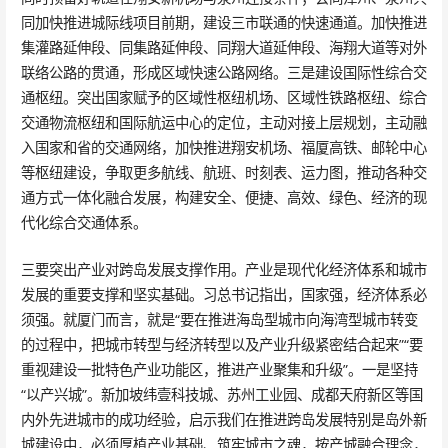
同加快推进城际线项目前期，建设三市联通的快速通道。加快推进
集灌路延伸段、同集路延伸段、同翔大道延伸段、海翔大道等对外
联络公路的贯通，形成区域快速公路网络。三是建设国际性综合交
通枢纽。突出国家赋予的区域性枢纽机场、区域性铁路枢纽、综合
交通物流枢纽和国际航运中心的定位，主动对接上层规划，主动融
入国家和省的交通网络，加快推进翔安机场、福厦高铁、邮轮中心
等枢纽建设，争取更多航线、航班、时刻表、运力图，推动各种交
通方式一体化融合发展，构建安全、便捷、高效、绿色、经济的现
代化综合交通体系。
三要突出产业对跨岛发展支撑作用。产业是现代化经济体系和城市
发展的重要支撑和坚实基础。习总书记指出，国家强，经济体系必
须强。就厦门而言，就是“要在推进海岛型城市向海湾型城市转变
的过程中，把城市转型与经济转型以及产业升级紧密结合起来”“要
重视建设一批特色产业功能区，推进产业聚集和升级”。一是坚持
“以产兴城”。新加坡纬壹科技城、苏州工业园、成都天府新区等国
内外先进城市的成功经验，启示我们在推进跨岛发展特别是岛外新
城建设中，必须厚植产业基础、筑牢城市之魂，按产城融合理念，