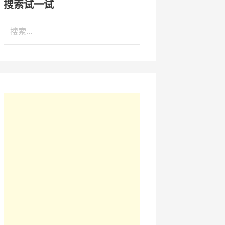
搜索试一试
搜
索
：