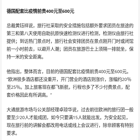
德国配套比疫情前贵400元至600元
总裁黄钰祥说，旅行社采取的安全措施包括额外要求团员在旅途的
第三和第八天使用自助抗原快速检测仪进行检测，检测仪由旅行社
提供；到访热门景点时，旅行社会安排团员在景点刚开门时或闭馆
前一小时前去，以避开人潮；团员在旅游巴士上须隔一排就坐，保
持一米的安全距离。
他指出，整体而言，目前的德国配套比疫情前贵400元至600元。
“欧洲很多酒店都还没重开，开门营业的酒店则涨价，涨幅约20％
至25％。加上旅客现在都飞新航，行程也多了不少付费景点，配
套价格因此有所调高。”
大通旅游市场与公关部经理卓琼华说，过去前往欧洲的旅行团一般
要至少20人才能成团，如今只要满15人就能出发。为安全起见，
现在旅行前的讲解会都改用电话或线上会议进行，除非顾客有特别
要求。