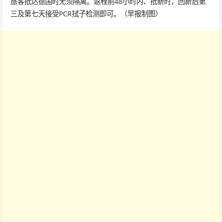
旅客抵达德国时无须隔离。返程前48小时内、抵新时，回新后第
三及第七天接受PCR拭子检测即可。（早报制图）