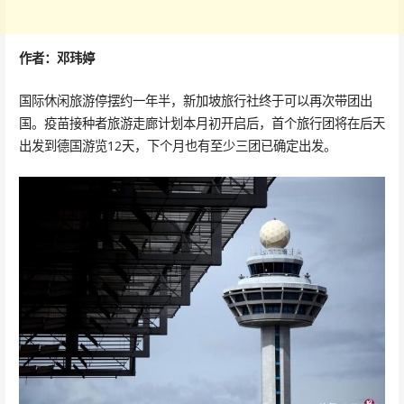
作者：邓玮婷
国际休闲旅游停摆约一年半，新加坡旅行社终于可以再次带团出
国。疫苗接种者旅游走廊计划本月初开启后，首个旅行团将在后天
出发到德国游览12天，下个月也有至少三团已确定出发。