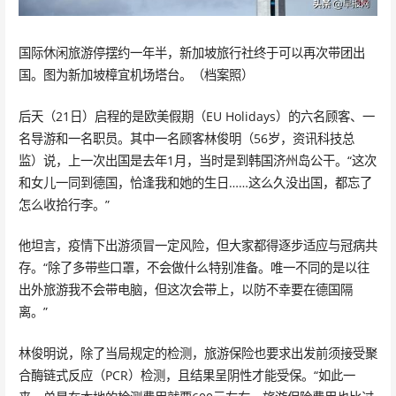
国际休闲旅游停摆约一年半，新加坡旅行社终于可以再次带团出
国。图为新加坡樟宜机场塔台。（档案照）
后天（21日）启程的是欧美假期（EU Holidays）的六名顾客、一
名导游和一名职员。其中一名顾客林俊明（56岁，资讯科技总
监）说，上一次出国是去年1月，当时是到韩国济州岛公干。“这次
和女儿一同到德国，恰逢我和她的生日……这么久没出国，都忘了
怎么收拾行李。”
他坦言，疫情下出游须冒一定风险，但大家都得逐步适应与冠病共
存。“除了多带些口罩，不会做什么特别准备。唯一不同的是以往
出外旅游我不会带电脑，但这次会带上，以防不幸要在德国隔
离。”
林俊明说，除了当局规定的检测，旅游保险也要求出发前须接受聚
合酶链式反应（PCR）检测，且结果呈阴性才能受保。“如此一