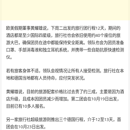
欧美假期董事黄耀雄说，下周二出发的旅行团行程12天，期间的
酒店都是至少国际四星级，旅行社也会依旧使用约40个座位的旅
游大巴，确保团员在途中都能保持安全距离。领队也会为团员准备
口罩、手部消毒液和独立耳机系统，并携带一些自助抗原快速检测
仪。
若有旅客身体不适，领队会视情况让所有人接受检测。旅行社在本
地和德国当地都有人员待命，应付突发状况。
黄耀雄说，目前的旅游配套价格比过去贵了约三成，主要是因为酒
店升级，且成本因团员减少而增加。第二团会在10月19日出发，
目前已有10多人报名。
另一家旅行社超级旅游则推出三个德国行程，介于12至13天，首
团会在10月23日出发。