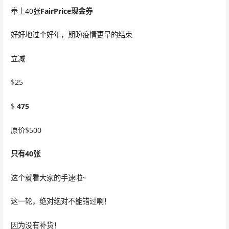
奉上40张
FairPrice现金券
好好地过个好年，期盼疫情更早的结束
立减
$25
$
475
原价$500
只有40张
这个就看大家的手速啦~
这一轮，绝对绝对不能错过啊！
因为没有补货！