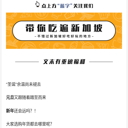
“圣诞”余温尚未褪去
元旦
又跟随着踏至而来
新
年
还会远吗？！
大家选购年货都去哪里呢？