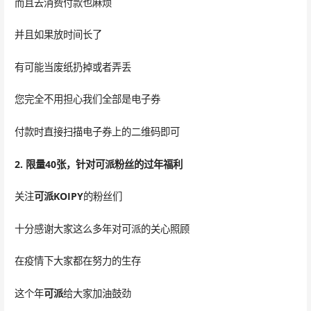
而且去消费付款也麻烦
并且如果放时间长了
有可能当废纸扔掉或者弄丢
您完全不用担心我们全部是电子券
付款时直接扫描电子券上的二维码即可
2. 限量40张，针对可派粉丝的过年福利
关注
可派KOIPY
的粉丝们
十分感谢大家这么多年对可派的关心照顾
在疫情下大家都在努力的生存
这个年
可派
给大家加油鼓劲