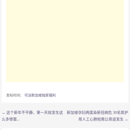
发帖时间：
可派新加坡独家福利
← 这个新年不平静，第一天就发生这
新加坡孕妇两度染新冠病危 30名医护
文
么多惨案…
用人工心肺抢救让奇迹发生 →
章