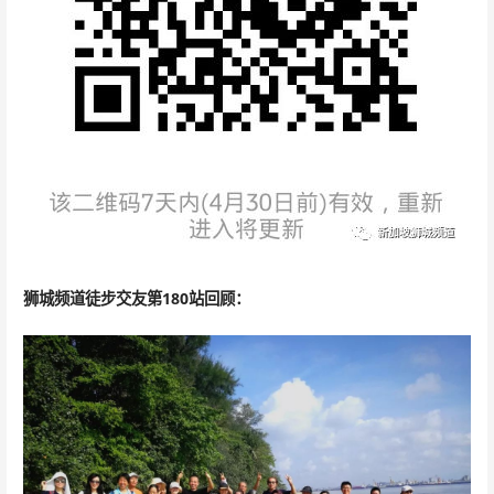
狮城频道
徒步交友第180站回顾
：