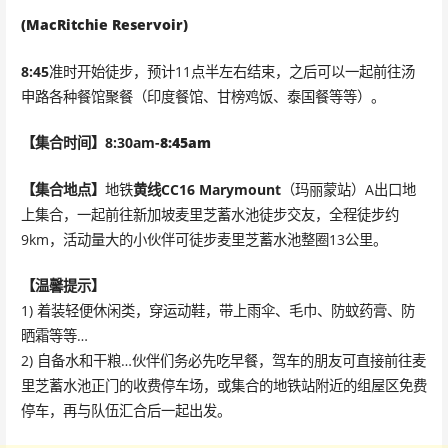
(MacRitchie Reservoir)
8:45
准时开始徒步，预计11点半左右结束，之后可以一起前往汤
申路各种餐馆聚餐（印度餐馆、甘榜鸡饭、泰国餐等等）。
【集合时间】
8:30am-
8:45
am
【集合地点】
地铁
黄线CC16 Marymount
（玛丽蒙站）A出口地
上集合，一起前往新加坡麦里芝蓄水池徒步交友，全程徒步约
9km，活动量大的小伙伴可徒步麦里芝蓄水池整圈13公里。
【温馨提示】
1) 着装轻便休闲类，穿运动鞋，带上雨伞、毛巾、防蚊药膏、防
晒霜等等…
2) 自备水和干粮…伙伴们务必先吃早餐，驾车的朋友可直接前往麦
里芝蓄水池正门的收费停车场，或集合的地铁站附近的组屋区免费
停车，再与队伍汇合后一起出发。