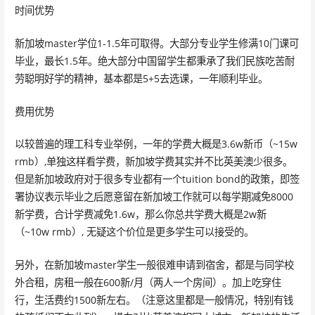
时间优势
新加坡master学位1-1.5年可取得。大部分专业学生修满10门课可
毕业，最长1.5年。绝大部分中国留学生都秉承了我们民族吃苦耐
劳聪明好学的精神，基本都是5+5去选课，一年顺利毕业。
费用优势
以较普遍的理工科专业举例，一年的学费大概是3.6w新币（~15w
rmb）,单独这样看学费，新加坡学费其实并不比英美澳少很多。
但是新加坡政府对于很多专业都有一个tuition bond的政策，即签
署协议表示毕业之后愿意留在新加坡工作就可以每学期减免8000
新学费，合计学费减免1.6w，那么你总共学费大概是2w新
（~10w rmb）, 无疑这个价位是更多学生可以接受的。
另外，在新加坡master学生一般很难申请到宿舍，都是与同学校
外合租，房租一般在600新/月（两人一个房间）。加上吃穿住
行，生活费约1500新左右。（注意这里都是一般情况，特别有钱