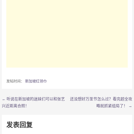
发帖时间：
新加坡红领巾
← 听说在新加坡的迷妹们可以和张艺
还没想好万圣节怎么过？看完超全攻
文
兴近距离合照！
略就抓紧组局了！ →
章
导
发表回复