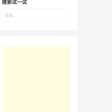
搜索试一试
搜
索
：