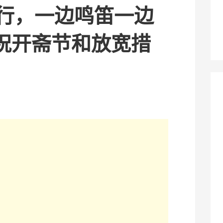
游行，一边鸣笛一边
祝开斋节和放宽措