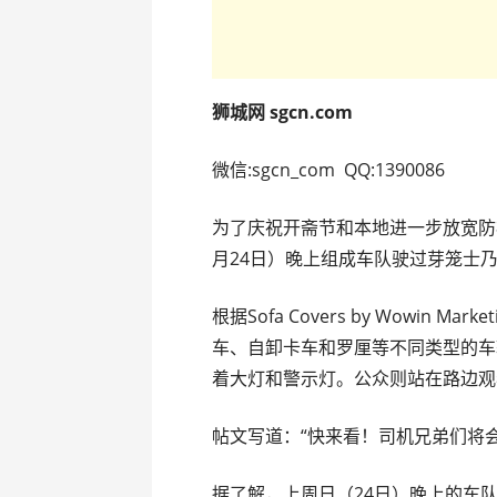
狮城网 sgcn.com
微信:sgcn_com QQ:1390086
为了庆祝开斋节和本地进一步放宽防疫
月24日）晚上组成车队驶过芽笼士
根据Sofa Covers by Wowin M
车、自卸卡车和罗厘等不同类型的车
着大灯和警示灯。公众则站在路边观
帖文写道：“快来看！司机兄弟们将
据了解，上周日（24日）晚上的车队游行