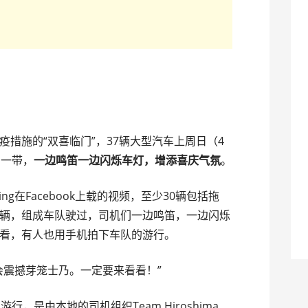
措施的“双喜临门”，37辆大型汽车上周日（4
乃一带，
一边鸣笛一边闪烁车灯，增添喜庆气氛
。
arketing在Facebook上载的视频，至少30辆包括拖
辆，组成车队驶过，司机们一边鸣笛，一边闪烁
看，有人也用手机拍下车队的游行。
会震撼芽笼士乃。一定要来看看！”
，是由本地的司机组织Team Hiroshima