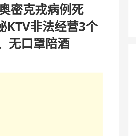
个奥密克戎病例死
KTV非法经营3个
间、无口罩陪酒