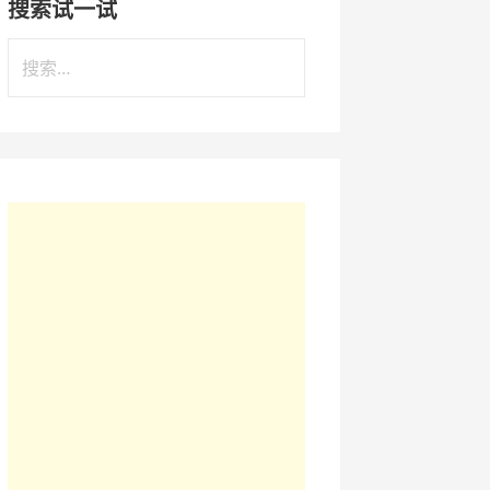
搜索试一试
搜
索
：