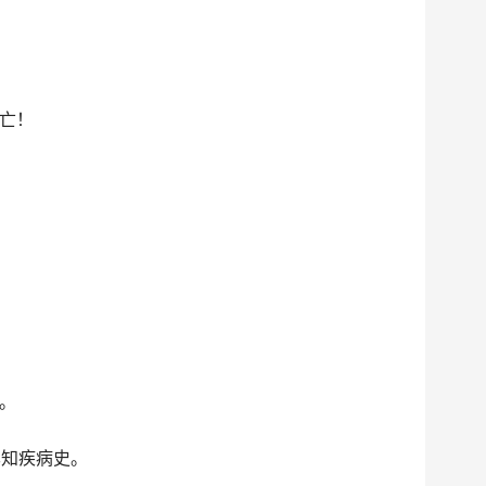
亡！
。
已知疾病史。