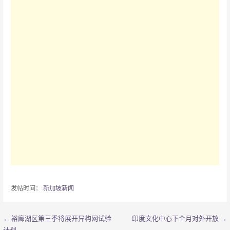
发帖时间：
新加坡新闻
← 裕廊湖区第三季将展开异构网试验
印度文化中心下个月对外开放 →
文