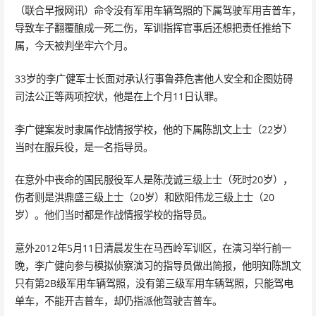
（联合早报网讯）命令没有军用车辆驾照的下属驾驶军用吉普车，
导致车子翻覆酿成一死二伤，军训指挥官事后还想把责任推给下
属，今天被判坐牢六个月。
33岁的李广健军士长面对承认行事鲁莽危害他人安全和企图妨碍
司法公正等两项控状，他是在上个月11日认罪。
李广健案发时隶属作战情报学校，他的下属陈凯文上士（22岁）
当时在服兵役，是一名指导员。
在意外中丧命的国民服役军人是陈茂诚三级上士（死时20岁），
伤者则是洪鼎盛三级上士（20岁）和欧阳伟龙三级上士（20
岁）。他们当时都是作战情报学校的指导员。
意外2012年5月11日清晨发生在马西岭军训区，在演习举行前一
晚，李广健向参与模拟侦察演习的指导员做出简报，他明知陈凯文
只有第2B级军用车辆驾照，没有第三级军用车辆驾照，只能驾电
单车，不能开吉普车，却仍指派他驾驶吉普车。