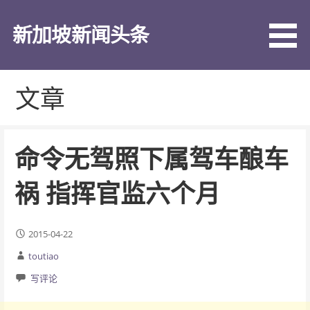
跳
至
新加坡新闻头条
内
容
文章
命令无驾照下属驾车酿车
祸 指挥官监六个月
2015-04-22
toutiao
写评论