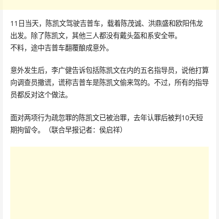
11日当天，陈凯文驾驶吉普车，载着陈茂诚、洪鼎盛和欧阳伟龙
出发。除了陈凯文，其他三人都没有戴头盔和系安全带。
不料，途中吉普车翻覆酿成意外。
意外发生后，李广健告诉包括陈凯文在内的五名指导员，说他打算
向调查员撒谎，谎称吉普车是陈凯文偷来驾的。不过，所有的指导
员都反对这个做法。
面对两项行为疏忽罪的陈凯文已被治罪，去年认罪后被判10天短
期拘留令。（联合早报记者：侯启祥）