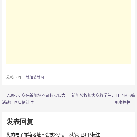
发帖时间：
新加坡新闻
← 7.30-8.6 身在新加坡本周必去13大
新加坡牧师舍身救学生，自己被马蜂
文
活动！国庆倒计时
围攻牺牲 →
章
导
发表回复
航
您的电子邮箱地址不会被公开。
必填项已用
*
标注