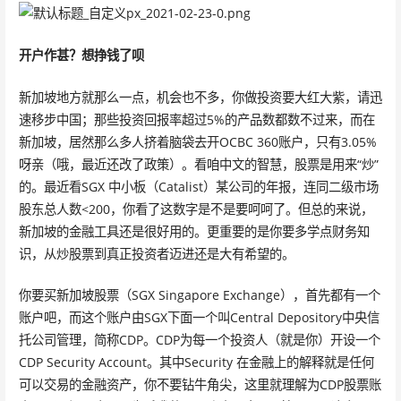
开户作甚？想挣钱了呗
新加坡地方就那么一点，机会也不多，你做投资要大红大紫，请迅
速移步中国；那些投资回报率超过5%的产品数都数不过来，而在
新加坡，居然那么多人挤着脑袋去开OCBC 360账户，只有3.05%
呀亲（哦，最近还改了政策）。看咱中文的智慧，股票是用来“炒”
的。最近看SGX 中小板（Catalist）某公司的年报，连同二级市场
股东总人数<200，你看了这数字是不是要呵呵了。但总的来说，
新加坡的金融工具还是很好用的。更重要的是你要多学点财务知
识，从炒股票到真正投资者迈进还是大有希望的。
你要买新加坡股票（SGX Singapore Exchange），首先都有一个
账户吧，而这个账户由SGX下面一个叫Central Depository中央信
托公司管理，简称CDP。CDP为每一个投资人（就是你）开设一个
CDP Security Account。其中Security 在金融上的解释就是任何
可以交易的金融资产，你不要钻牛角尖，这里就理解为CDP股票账