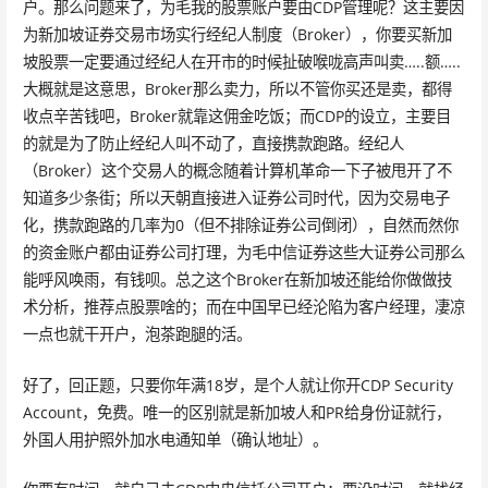
户。那么问题来了，为毛我的股票账户要由CDP管理呢？这主要因
为新加坡证券交易市场实行经纪人制度（Broker），你要买新加
坡股票一定要通过经纪人在开市的时候扯破喉咙高声叫卖…..额…..
大概就是这意思，Broker那么卖力，所以不管你买还是卖，都得
收点辛苦钱吧，Broker就靠这佣金吃饭；而CDP的设立，主要目
的就是为了防止经纪人叫不动了，直接携款跑路。经纪人
（Broker）这个交易人的概念随着计算机革命一下子被甩开了不
知道多少条街；所以天朝直接进入证券公司时代，因为交易电子
化，携款跑路的几率为0（但不排除证券公司倒闭），自然而然你
的资金账户都由证券公司打理，为毛中信证券这些大证券公司那么
能呼风唤雨，有钱呗。总之这个Broker在新加坡还能给你做做技
术分析，推荐点股票啥的；而在中国早已经沦陷为客户经理，凄凉
一点也就干开户，泡茶跑腿的活。
好了，回正题，只要你年满18岁，是个人就让你开CDP Security
Account，免费。唯一的区别就是新加坡人和PR给身份证就行，
外国人用护照外加水电通知单（确认地址）。