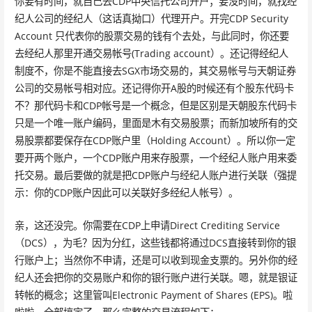
你要有时间，就自己去CDP中央信托公司开户；要没时间，就找经
纪人公司的经纪人（这话真拗口）代理开户。开完CDP Security
Account 只代表你的股票交易的钱有个去处，与此同时，你还要
去经纪人那里开通交易帐号(Trading account）。还记得经纪人
制度不，你是不能直接去SGX市场交易的，其交易帐号与天朝证券
公司的交易帐号相对应。还记得你开A股的时候还有个股东代码卡
不？那代码卡和CDP帐号是一个概念，但是区别是天朝股东代码卡
只是一个唯一账户编码，里面是木有交易股票；而新加坡所有的交
易股票都要保存在CDP账户里（Holding Account）。所以你一定
要开两个账户，一个CDP账户用来存股票，一个经纪人账户用来委
托交易。最后要做的就是把CDP账户与经纪人账户进行关联（强提
示：你的CDP账户因此可以关联好多经纪人帐号）。
亲，这还没完。你需要在CDP上申请Direct Crediting Service
（DCS），为毛？因为分红，这些钱都将通过DCS直接转到你的银
行账户上；当然你不申请，还是可以收到现金支票的。另外你的经
纪人还会把你的交易账户和你的银行账户进行关联。嗯，就是银证
转帐的概念；这里管叫Electronic Payment of Shares (EPS)。啦