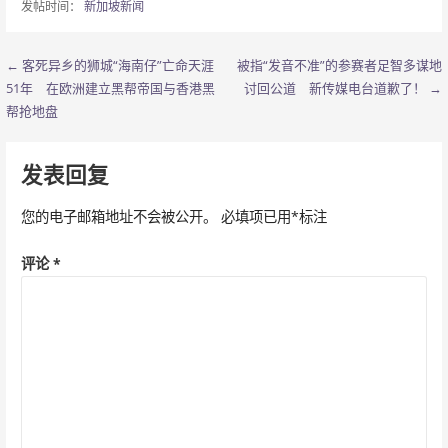
发帖时间：
新加坡新闻
← 客死异乡的狮城“海南仔”亡命天涯
被指“发音不准”的参赛者足智多谋地
文
51年 在欧洲建立黑帮帝国与香港黑
讨回公道 新传媒电台道歉了！ →
章
帮抢地盘
导
发表回复
航
您的电子邮箱地址不会被公开。
必填项已用
*
标注
评论
*