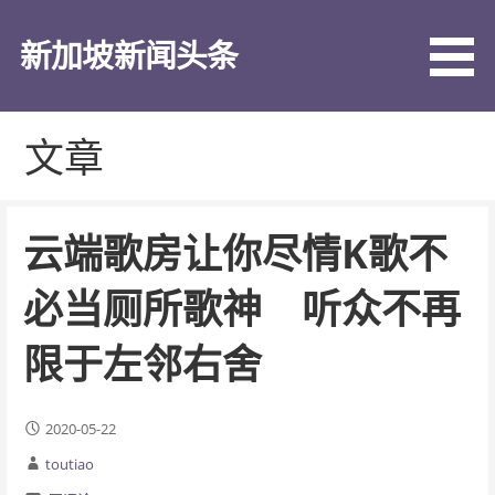
跳
至
新加坡新闻头条
内
容
文章
云端歌房让你尽情K歌不
必当厕所歌神 听众不再
限于左邻右舍
2020-05-22
toutiao