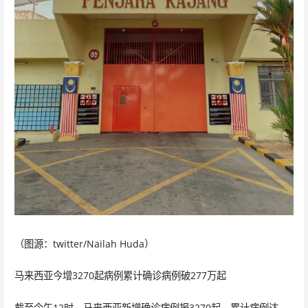
（图源：twitter/Nailah Huda）
马来西亚今增3270起病例累计确诊病例破277万起
截至今午12时，马来西亚新增确诊病例报3270起，累计病例达