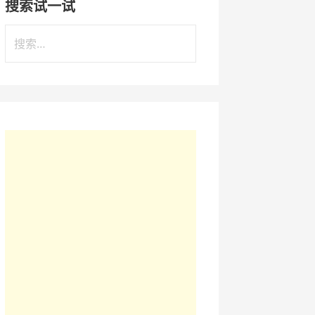
搜索试一试
搜
索
：