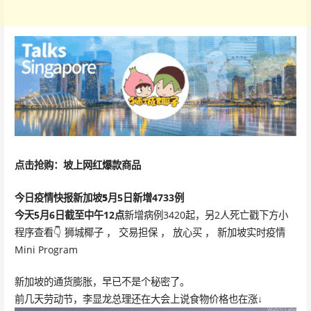
点击抢购：坡上网红爆款商品
今日疫情快报
新加坡5
月5日
新增
4733
例
今天5月6日截至中午12点
新增病例3420起，另2人死亡戳下方小
程序查看👇 狮城椰子 ， 交易担保 ， 放心买 ， 新加坡实时疫情
Mini Program
新加坡的通货膨胀，早已不是个秘密了。
前几天劳动节，李显龙总理还在大会上说食物价格也在涨↓