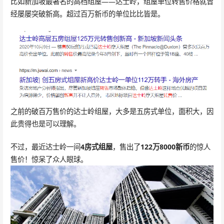
比如新加坡最著名的高档组屋——达士岭，组屋单位转售价格就曾
经屡屡突破新高。超过百万新币的单位比比皆是。
之前的破百万售价的达士岭组屋，大多是五房式单位，面积大，因
此贵得也是可以理解。
不过，最近达士岭一间
4房式组屋
，售出了
122万8000新币
的惊人
售价！惊呆了众人眼球。