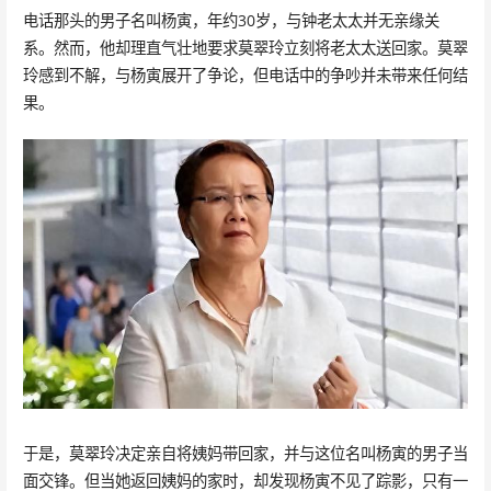
电话那头的男子名叫杨寅，年约30岁，与钟老太太并无亲缘关
系。然而，他却理直气壮地要求莫翠玲立刻将老太太送回家。莫翠
玲感到不解，与杨寅展开了争论，但电话中的争吵并未带来任何结
果。
于是，莫翠玲决定亲自将姨妈带回家，并与这位名叫杨寅的男子当
面交锋。但当她返回姨妈的家时，却发现杨寅不见了踪影，只有一