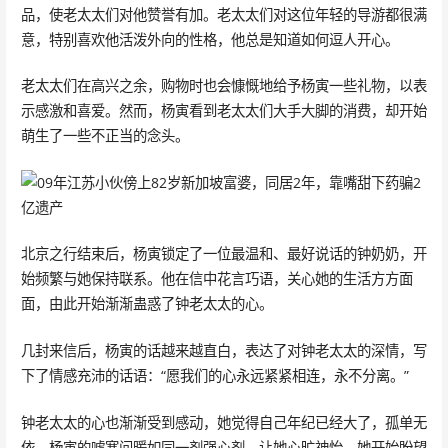
品，使老太太们对他赞誉有加。老太太们对这位年轻的导游都很满
意，特别喜欢他活泼外向的性格，他总是知道如何逗人开心。
老太太们在高兴之余，购物时也会慷慨地给予杨寅一些礼物，以表
示感激和喜爱。然而，杨寅看到老太太们大手大脚的消费，却开始
萌生了一些不正当的念头。
北京之行结束后，杨寅锁定了一位最温和、最好说话的钟奶奶，开
始频繁与她保持联系。他在信中花言巧语，关心她的生活方方面
面，由此开始渐渐蛊惑了钟老太太的心。
几封来信后，杨寅的话越来越直白，表达了对钟老太太的深情，写
下了情感充沛的话语：“愿我们的心永远紧紧相连，永不分离。”
钟老太太的心也渐渐受到感动，她觉得自己年纪已经大了，孤单无
依，杨寅的嘘寒问暖如同一剂强心剂，让她心旷神怡。她开始盼望