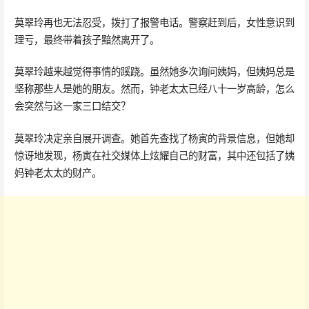
莫翠玲再也无法忍受，拨打了报警电话。警察赶到后，女性意识到
理亏，最终带着孩子黯然离开了。
莫翠玲越来越觉得事情的蹊跷。虽然她多次询问姨妈，但姨妈总是
坚称那些人是她的朋友。然而，钟老太太已经八十一岁高龄，怎么
会突然与这一家三口结交？
莫翠玲决定亲自展开调查。她首先查找了杨寅的背景信息，但她却
惊讶地发现，杨寅在社交媒体上炫耀自己的财富，其中还包括了姨
妈钟老太太的财产。