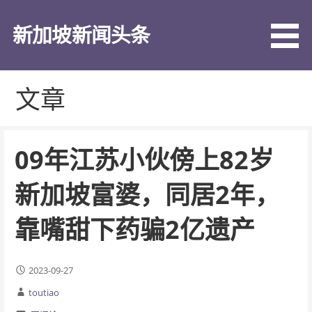
跳
至
新加坡新闻头条
内
容
文章
09年江苏小伙傍上82岁
新加坡富婆，同居2年，
靠嘴甜下药骗2亿遗产
2023-09-27
toutiao