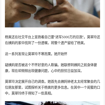
杨寅还在社交平台上宣扬着自己要“进军5000万的巨款”。莫翠玲还
在姨妈的家中找到了一份遗嘱，将整个遗产留给了杨寅。
这一系列发现让莫翠玲不寒而栗。她开始怀
疑姨妈是否被这个不怀好意的人欺骗。她联想到姨妈之前身体健
康，现在却频频出现健康问题，心中的担忧日益加深。
莫翠玲决定展开自己的调查。她首先去姨妈钟老太太经常聚会的几
位朋友那里，试图探听关于杨寅的更多信息。在其中一个闺蜜的口
中，莫翠玲终于得知了一些真相。