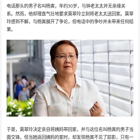
电话那头的男子名叫杨寅，年约30岁，与钟老太太并无亲缘关
系。然而，他却理直气壮地要求莫翠玲立刻将老太太送回家。莫翠
玲感到不解，与杨寅展开了争论，但电话中的争吵并未带来任何结
果。
于是，莫翠玲决定亲自将姨妈带回家，并与这位名叫杨寅的男子当
面交锋。但当她返回姨妈的家时，却发现杨寅不见了踪影，只有一