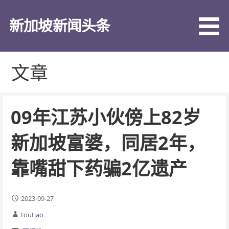
跳
至
新加坡新闻头条
内
容
文章
09年江苏小伙傍上82岁
新加坡富婆，同居2年，
靠嘴甜下药骗2亿遗产
2023-09-27
toutiao