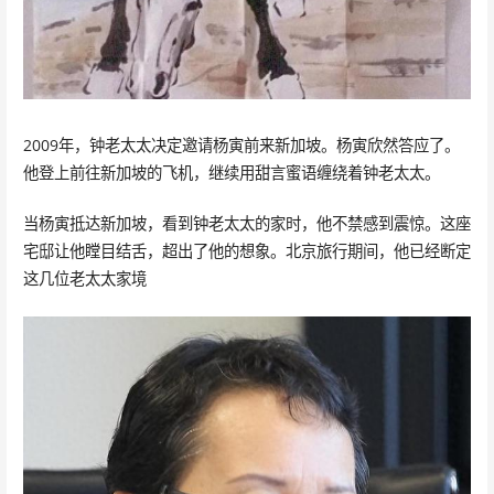
2009年，钟老太太决定邀请杨寅前来新加坡。杨寅欣然答应了。
他登上前往新加坡的飞机，继续用甜言蜜语缠绕着钟老太太。
当杨寅抵达新加坡，看到钟老太太的家时，他不禁感到震惊。这座
宅邸让他瞠目结舌，超出了他的想象。北京旅行期间，他已经断定
这几位老太太家境