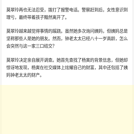
莫翠玲再也无法忍受，拨打了报警电话。警察赶到后，女性意识到
理亏，最终带着孩子黯然离开了。
莫翠玲越来越觉得事情的蹊跷。虽然她多次询问姨妈，但姨妈总是
坚称那些人是她的朋友。然而，钟老太太已经八十一岁高龄，怎么
会突然与这一家三口结交？
莫翠玲决定亲自展开调查。她首先查找了杨寅的背景信息，但她却
惊讶地发现，杨寅在社交媒体上炫耀自己的财富，其中还包括了姨
妈钟老太太的财产。