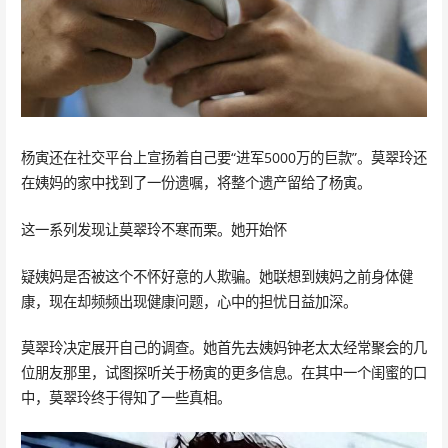
杨寅还在社交平台上宣扬着自己要“进军5000万的巨款”。莫翠玲还
在姨妈的家中找到了一份遗嘱，将整个遗产留给了杨寅。
这一系列发现让莫翠玲不寒而栗。她开始怀
疑姨妈是否被这个不怀好意的人欺骗。她联想到姨妈之前身体健
康，现在却频频出现健康问题，心中的担忧日益加深。
莫翠玲决定展开自己的调查。她首先去姨妈钟老太太经常聚会的几
位朋友那里，试图探听关于杨寅的更多信息。在其中一个闺蜜的口
中，莫翠玲终于得知了一些真相。