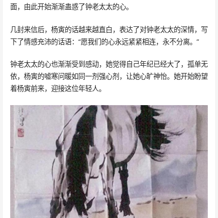
面，由此开始渐渐蛊惑了钟老太太的心。
几封来信后，杨寅的话越来越直白，表达了对钟老太太的深情，写
下了情感充沛的话语：“愿我们的心永远紧紧相连，永不分离。”
钟老太太的心也渐渐受到感动，她觉得自己年纪已经大了，孤单无
依，杨寅的嘘寒问暖如同一剂强心剂，让她心旷神怡。她开始盼望
着杨寅前来，迎接这位年轻人。