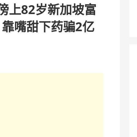
傍上82岁新加坡富
，靠嘴甜下药骗2亿