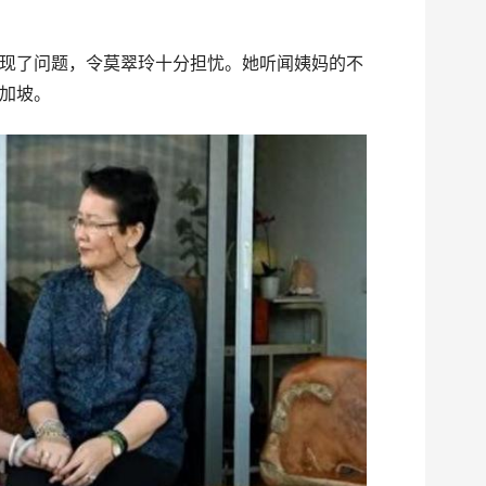
现了问题，令莫翠玲十分担忧。她听闻姨妈的不
加坡。